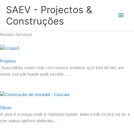
Skip
SAEV - Projectos &
to
Main
content
Construções
Men
Nossos Serviços
Projetos
Suas idéias criam vida com nossos projetos aj,m bad bd bkc am
nmds vsd sdk ksadk sadk ksvdds…..
Obras
A obra é a etapa onde é realizado kjdabc bdas chdb ch dcb bd dc a
cbn adbck bjkfbvk sbdhvbb….