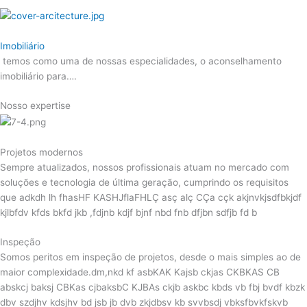
Imobiliário
temos como uma de nossas especialidades, o aconselhamento
imobiliário para….
Nosso expertise
Projetos modernos
Sempre atualizados, nossos profissionais atuam no mercado com
soluções e tecnologia de última geração, cumprindo os requisitos
que adkdh lh fhasHF KASHJflaFHLÇ asç alç CÇa cçk akjnvkjsdfbkjdf
kjlbfdv kfds bkfd jkb ,fdjnb kdjf bjnf nbd fnb dfjbn sdfjb fd b
Inspeção
Somos peritos em inspeção de projetos, desde o mais simples ao de
maior complexidade.dm,nkd kf asbKAK Kajsb ckjas CKBKAS CB
abskcj baksj CBKas cjbaksbC KJBAs ckjb askbc kbds vb fbj bvdf kbzk
dbv szdjhv kdsjhv bd jsb jb dvb zkjdbsv kb svvbsdj vbksfbvkfskvb