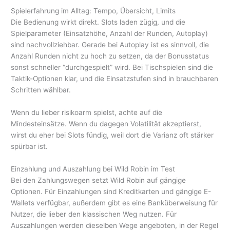
Spielerfahrung im Alltag: Tempo, Übersicht, Limits
Die Bedienung wirkt direkt. Slots laden zügig, und die
Spielparameter (Einsatzhöhe, Anzahl der Runden, Autoplay)
sind nachvollziehbar. Gerade bei Autoplay ist es sinnvoll, die
Anzahl Runden nicht zu hoch zu setzen, da der Bonusstatus
sonst schneller “durchgespielt” wird. Bei Tischspielen sind die
Taktik-Optionen klar, und die Einsatzstufen sind in brauchbaren
Schritten wählbar.
Wenn du lieber risikoarm spielst, achte auf die
Mindesteinsätze. Wenn du dagegen Volatilität akzeptierst,
wirst du eher bei Slots fündig, weil dort die Varianz oft stärker
spürbar ist.
Einzahlung und Auszahlung bei Wild Robin im Test
Bei den Zahlungswegen setzt Wild Robin auf gängige
Optionen. Für Einzahlungen sind Kreditkarten und gängige E-
Wallets verfügbar, außerdem gibt es eine Banküberweisung für
Nutzer, die lieber den klassischen Weg nutzen. Für
Auszahlungen werden dieselben Wege angeboten, in der Regel