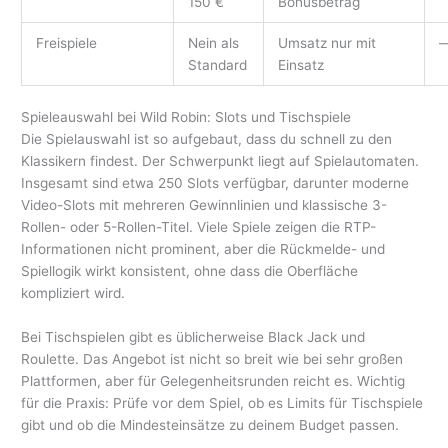
150 €
Bonusbetrag
Freispiele
Nein als
Umsatz nur mit
Standard
Einsatz
Spieleauswahl bei Wild Robin: Slots und Tischspiele
Die Spielauswahl ist so aufgebaut, dass du schnell zu den
Klassikern findest. Der Schwerpunkt liegt auf Spielautomaten.
Insgesamt sind etwa 250 Slots verfügbar, darunter moderne
Video-Slots mit mehreren Gewinnlinien und klassische 3-
Rollen- oder 5-Rollen-Titel. Viele Spiele zeigen die RTP-
Informationen nicht prominent, aber die Rückmelde- und
Spiellogik wirkt konsistent, ohne dass die Oberfläche
kompliziert wird.
Bei Tischspielen gibt es üblicherweise Black Jack und
Roulette. Das Angebot ist nicht so breit wie bei sehr großen
Plattformen, aber für Gelegenheitsrunden reicht es. Wichtig
für die Praxis: Prüfe vor dem Spiel, ob es Limits für Tischspiele
gibt und ob die Mindesteinsätze zu deinem Budget passen.