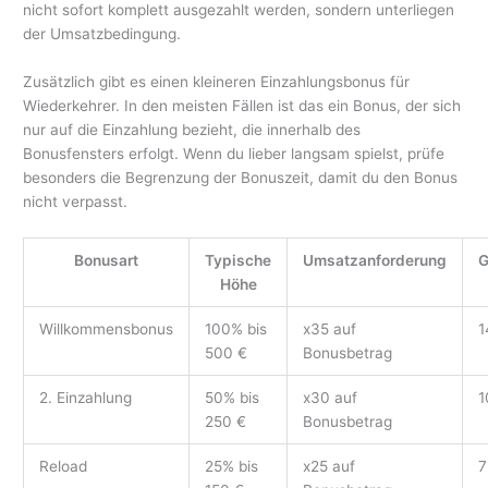
nicht sofort komplett ausgezahlt werden, sondern unterliegen
der Umsatzbedingung.
Zusätzlich gibt es einen kleineren Einzahlungsbonus für
Wiederkehrer. In den meisten Fällen ist das ein Bonus, der sich
nur auf die Einzahlung bezieht, die innerhalb des
Bonusfensters erfolgt. Wenn du lieber langsam spielst, prüfe
besonders die Begrenzung der Bonuszeit, damit du den Bonus
nicht verpasst.
Bonusart
Typische
Umsatzanforderung
G
Höhe
Willkommensbonus
100% bis
x35 auf
1
500 €
Bonusbetrag
2. Einzahlung
50% bis
x30 auf
1
250 €
Bonusbetrag
Reload
25% bis
x25 auf
7